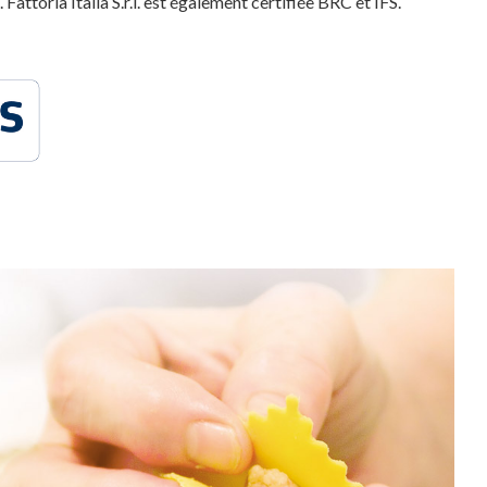
. Fattoria Italia S.r.l. est également certifiée BRC et IFS.