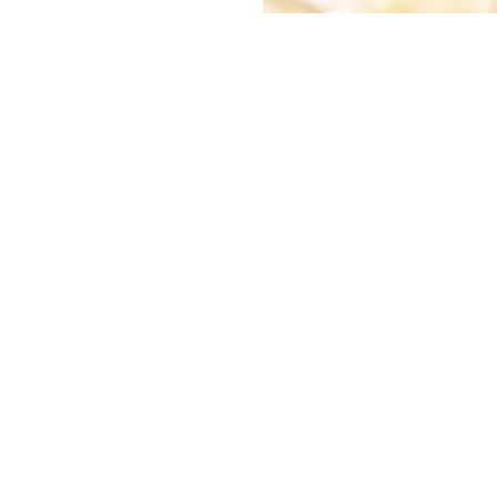
 tout en garantissant une
nitures que nous utilisons telle
e palais et excite les papilles
Manipulez