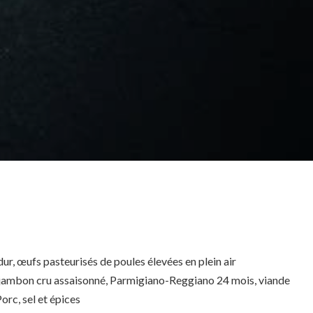
ur, œufs pasteurisés de poules élevées en plein air
 jambon cru assaisonné, Parmigiano-Reggiano 24 mois, viande
orc, sel et épices