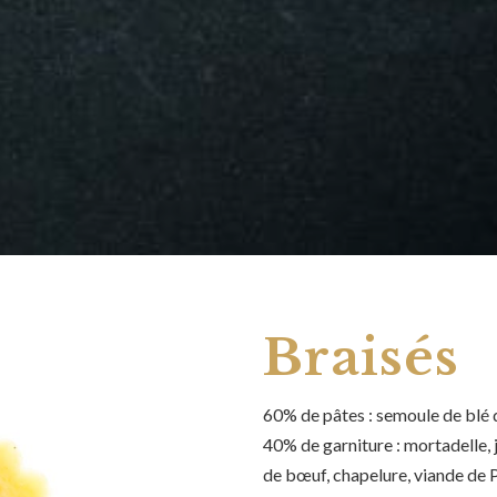
Braisés
60% de pâtes : semoule de blé d
40% de garniture : mortadelle,
de bœuf, chapelure, viande de P