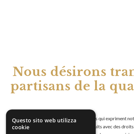
Nous désirons tran
partisans de la qua
Nous sélectionnons des matières premières qui expriment notre
Questo sito web utilizza
qui nous permettent de proposer nos produits avec des droits 
cookie