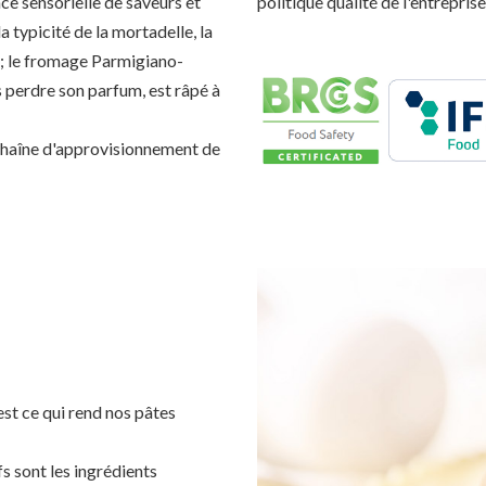
e sensorielle de saveurs et
politique qualité de l'entreprise
a typicité de la mortadelle, la
e; le fromage Parmigiano-
s perdre son parfum, est râpé à
a chaîne d'approvisionnement de
est ce qui rend nos pâtes
s sont les ingrédients