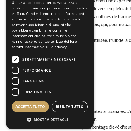
Laissez-vous emporter et transportez-vous dans une expérienc
Utilizziamo i cookie per personalizzare
d'arômes: la fraîcheur des œufs de poules élevées en plein air, l
contenuti, annunci e per analizzare il nostro
traffico. Condividiamo inoltre informazioni
douceur et la délicatesse du jambon cru des collines de Parm
sul tuo utilizzo del nostro sito con i nostri
Reggiano savoureux et raffiné âgé de 24 mois, qui, pour ne pa
partner pubblicitari e di analisi che
potrebbero combinarle con altre
chaque transformation.
informazioni che hai fornito loro o che
Une autre particularité concerne la viande utilisée, fruit de l
hanno raccolto dal tuo utilizzo dei loro
servizi.
Informativa sulla privacy
notre groupe.
STRETTAMENTE NECESSARI
PERFORMANCE
TARGETING
Rugosité
FUNZIONALITÀ
ACCETTA TUTTO
RIFIUTA TUTTO
La rugosité est la vertu fondamentale des pâtes artisanales, c'
fraîches très similaires à celles faites maison.
MOSTRA DETTAGLI
La meilleure semoule de blé dur et un pourcentage élevé d'œuf